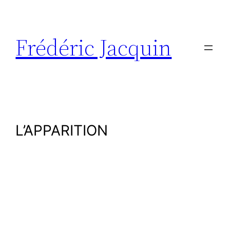
Aller
au
contenu
Frédéric Jacquin
L’APPARITION