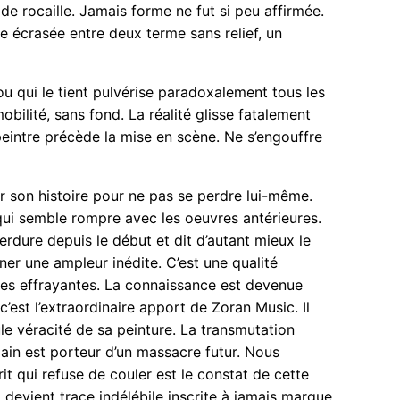
ride rocaille. Jamais forme ne fut si peu affirmée.
e écrasée entre deux terme sans relief, un
ou qui le tient pulvérise paradoxalement tous les
ilité, sans fond. La réalité glisse fatalement
u peintre précède la mise en scène. Ne s’engouffre
ter son histoire pour ne pas se perdre lui-même.
qui semble rompre avec les oeuvres antérieures.
erdure depuis le début et dit d’autant mieux le
ner une ampleur inédite. C’est une qualité
ages effrayantes. La connaissance est devenue
’est l’extraordinaire apport de Zoran Music. Il
ule véracité de sa peinture. La transmutation
main est porteur d’un massacre futur. Nous
it qui refuse de couler est le constat de cette
 devient trace indélébile inscrite à jamais marque