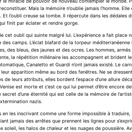
ir le miracle de pouvoir de nouveau contempler le monde. P
 reconstituer. Mais la mémoire n’oublie jamais l’homme. Elle 
s. Et l’oubli creuse sa tombe. Il répercute dans les dédales 
ui finit par éclater et rendre gorge.
cet oubli qui suinte malgré lui. L’expérience a fait place n
des camps. L’éclat blafard de la torpeur méditerranéenne br
s, des bleus, des jaunes et des ocres. Les hommes, armés 
ttente, la répétition millénaire les accompagnent et briden
tomatique, Canaletto et Guardi n’ont jamais existé. Le car
s leur apparition même au bord des fenêtres. Ne se dressen
 de leurs attributs, elles bordent l’espace d’une allure déc
 Venise est morte et c’est ce qui lui permet d’être encore 
e secret d’une éternité qui est celle de la mémoire de l’arti
xtermination nazis.
ns en les inscrivant comme une forme impossible à traduire, f
iant jamais des arrêtes que prennent les lignes pour s’expri
soleil, les halos de chaleur et les nuages de poussière. Ave