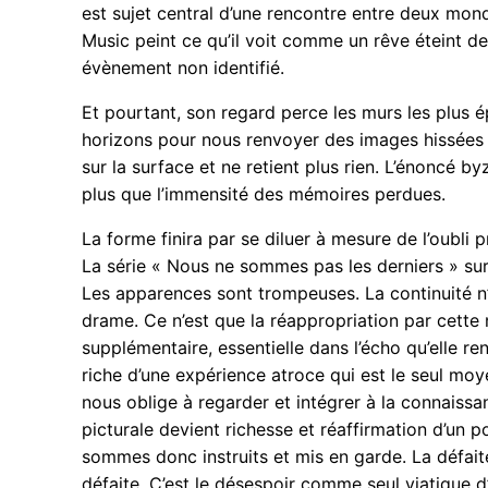
est sujet central d’une rencontre entre deux mondes
Music peint ce qu’il voit comme un rêve éteint de
évènement non identifié.
Et pourtant, son regard perce les murs les plus é
horizons pour nous renvoyer des images hissées su
sur la surface et ne retient plus rien. L’énoncé by
plus que l’immensité des mémoires perdues.
La forme finira par se diluer à mesure de l’oubli 
La série « Nous ne sommes pas les derniers » su
Les apparences sont trompeuses. La continuité n’a
drame. Ce n’est que la réappropriation par cette n
supplémentaire, essentielle dans l’écho qu’elle r
riche d’une expérience atroce qui est le seul moye
nous oblige à regarder et intégrer à la connaissa
picturale devient richesse et réaffirmation d’un
sommes donc instruits et mis en garde. La défaite 
défaite. C’est le désespoir comme seul viatique d