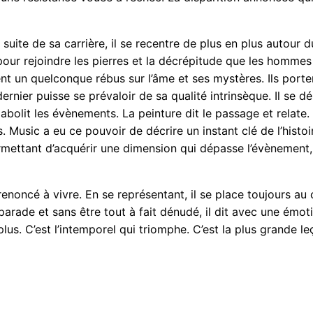
suite de sa carrière, il se recentre de plus en plus autour d
ur rejoindre les pierres et la décrépitude que les hommes s
ent un quelconque rébus sur l’âme et ses mystères. Ils port
dernier puisse se prévaloir de sa qualité intrinsèque. Il se 
abolit les évènements. La peinture dit le passage et relate.
 Music a eu ce pouvoir de décrire un instant clé de l’histoir
ermettant d’acquérir une dimension qui dépasse l’évènement,
renoncé à vivre. En se représentant, il se place toujours au 
 parade et sans être tout à fait dénudé, il dit avec une émo
us. C’est l’intemporel qui triomphe. C’est la plus grande le