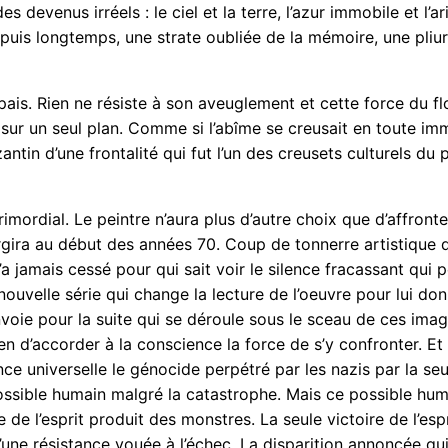
 devenus irréels : le ciel et la terre, l’azur immobile et l’a
puis longtemps, une strate oubliée de la mémoire, une pliur
pais. Rien ne résiste à son aveuglement et cette force du fl
r un seul plan. Comme si l’abîme se creusait en toute immob
zantin d’une frontalité qui fut l’un des creusets culturels d
primordial. Le peintre n’aura plus d’autre choix que d’affron
rgira au début des années 70. Coup de tonnerre artistique 
 jamais cessé pour qui sait voir le silence fracassant qui p
ouvelle série qui change la lecture de l’oeuvre pour lui don
envoie pour la suite qui se déroule sous le sceau de ces im
n d’accorder à la conscience la force de s’y confronter. Et c
nce universelle le génocide perpétré par les nazis par la se
 possible humain malgré la catastrophe. Mais ce possible hu
de l’esprit produit des monstres. La seule victoire de l’espr
’une résistance vouée à l’échec. La disparition annoncée qui