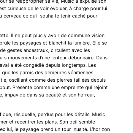
our se réapproprier sa vie, Music a expulsé son
est curieuse de le voir évoluer, à charge pour lui
du cerveau ce qu’il souhaite tenir caché pour
ette. Il ne peut plus y avoir de commune vision
ûle les paysages et blanchit la lumière. Elle se
de gestes ancestraux, circulent avec les
t leurs mouvements d’une lenteur débonnaire. Dans
naval a été congédié depuis longtemps. Les
t que les parois des demeures vénitiennes.
atie, oscillant comme des pierres taillées depuis
debout. Présente comme une empreinte qui rejoint
ste, impavide dans sa beauté et son horreur,
loue, résiduelle, perdue pour les détails. Music
mer et recentrer les plans. Son oeil semble
c lui, le paysage prend un tour inusité. L’horizon