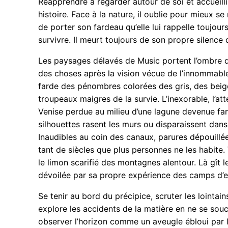
Réapprendre à regarder autour de soi et accueill
histoire. Face à la nature, il oublie pour mieux se
de porter son fardeau qu’elle lui rappelle toujour
survivre. Il meurt toujours de son propre silence q
Les paysages délavés de Music portent l’ombre de 
des choses après la vision vécue de l’innommable 
farde des pénombres colorées des gris, des beige
troupeaux maigres de la survie. L’inexorable, l’a
Venise perdue au milieu d’une lagune devenue fan
silhouettes rasent les murs ou disparaissent dan
Inaudibles au coin des canaux, parures dépouillées
tant de siècles que plus personnes ne les habite.
le limon scarifié des montagnes alentour. Là gît l
dévoilée par sa propre expérience des camps d’e
Se tenir au bord du précipice, scruter les lointai
explore les accidents de la matière en ne se souc
observer l’horizon comme un aveugle ébloui par le 